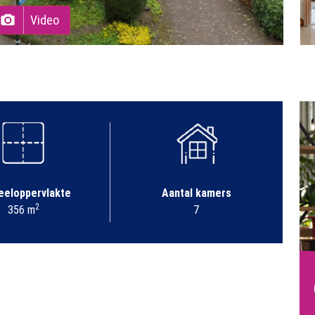
Video
eeloppervlakte
Aantal kamers
2
356 m
7