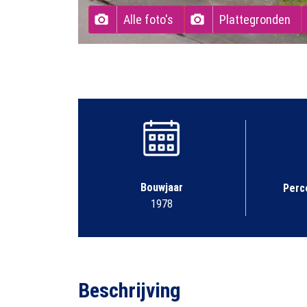
Alle foto's
Plattegronden
Bouwjaar
Perc
1978
Beschrijving