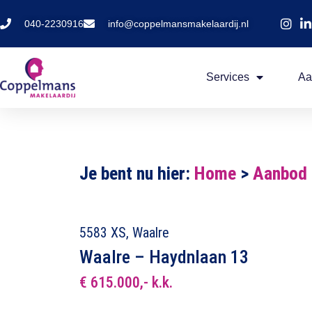
040-2230916
info@coppelmansmakelaardij.nl
Services
Aa
Je bent nu hier:
Home
>
Aanbod
5583 XS, Waalre
Waalre – Haydnlaan 13
€ 615.000,- k.k.