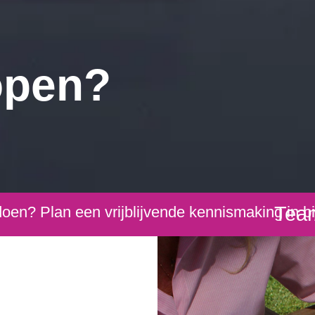
open?
Tea
en? Plan een vrijblijvende kennismaking in bi