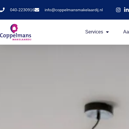
040-2230916
info@coppelmansmakelaardij.nl
Services
Aa