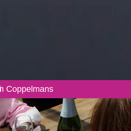
m Coppelmans
j