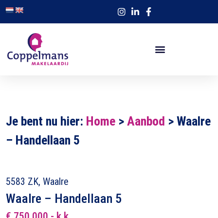
Je bent nu hier:
Home
>
Aanbod
>
Waalre
– Handellaan 5
5583 ZK, Waalre
Waalre – Handellaan 5
€ 750.000,- k.k.