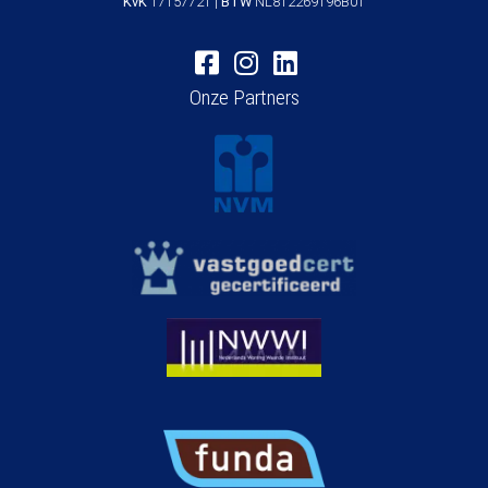
KvK
17157721 |
BTW
NL812269196B01
Onze Partners