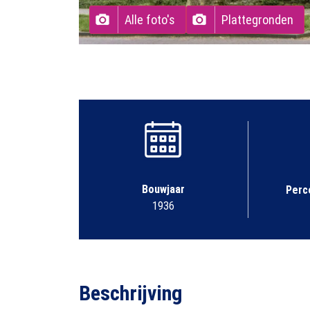
Alle foto's
Plattegronden
Bouwjaar
Perc
1936
Beschrijving