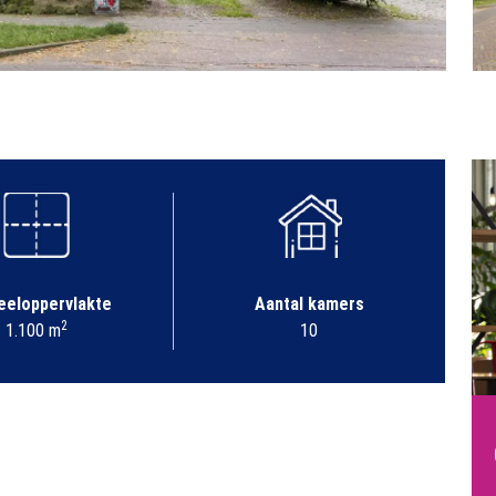
eeloppervlakte
Aantal kamers
2
1.100 m
10