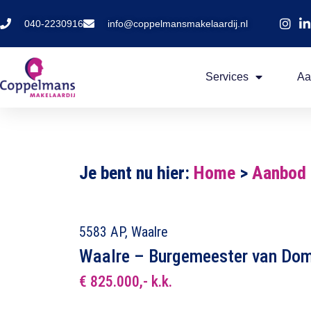
040-2230916
info@coppelmansmakelaardij.nl
Services
Aa
Je bent nu hier:
Home
>
Aanbod
5583 AP, Waalre
Waalre – Burgemeester van Do
€ 825.000,- k.k.