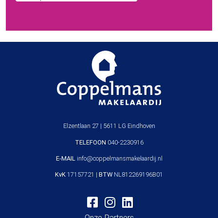
Elzentlaan 27 | 5611 LG Eindhoven
TELEFOON
040-2230916
E-MAIL
info@coppelmansmakelaardij.nl
KvK
17157721 |
BTW
NL812269196B01
Onze Partners