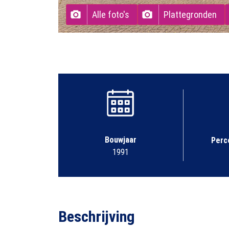
Alle foto's
Plattegronden
Bouwjaar
Perc
1991
Beschrijving