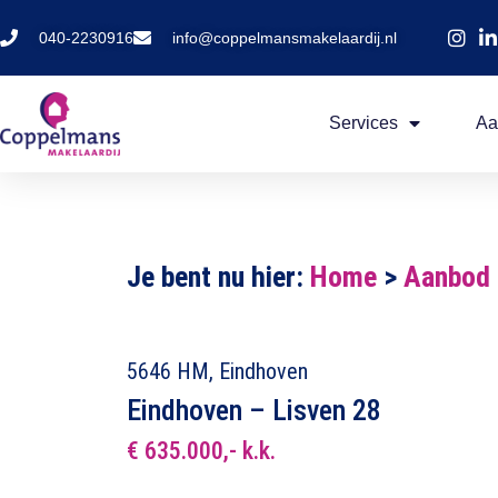
040-2230916
info@coppelmansmakelaardij.nl
Services
Aa
Je bent nu hier:
Home
>
Aanbod
5646 HM, Eindhoven
Eindhoven – Lisven 28
€ 635.000,- k.k.