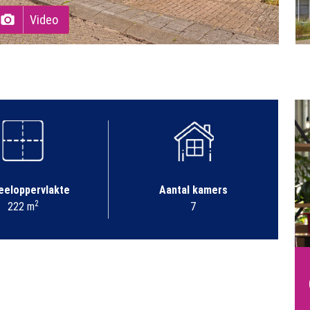
Video
eeloppervlakte
Aantal kamers
2
222 m
7