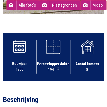
Alle foto's
Plattegronden
Video
Bouwjaar
Perceeloppervlakte
Aantal kamers
2
1956
194 m
8
Beschrijving