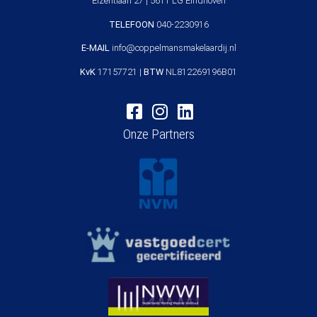
Elzentlaan 27 | 5611 LG Eindhoven
TELEFOON
040-2230916
E-MAIL
info@coppelmansmakelaardij.nl
KvK
17157721 |
BTW
NL812269196B01
Onze Partners