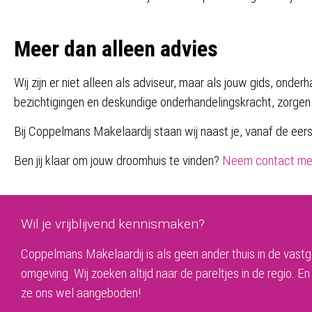
Meer dan alleen advies
Wij zijn er niet alleen als adviseur, maar als jouw gids, ond
bezichtigingen en deskundige onderhandelingskracht, zorgen
Bij Coppelmans Makelaardij staan wij naast je, vanaf de eer
Ben jij klaar om jouw droomhuis te vinden?
Neem contact me
Wil je vrijblijvend kennismaken?
Coppelmans Makelaardij is als geen ander thuis in de vast
omgeving. Wij zoeken altijd naar de pareltjes in de regio. En
ze ons wel aangeboden!