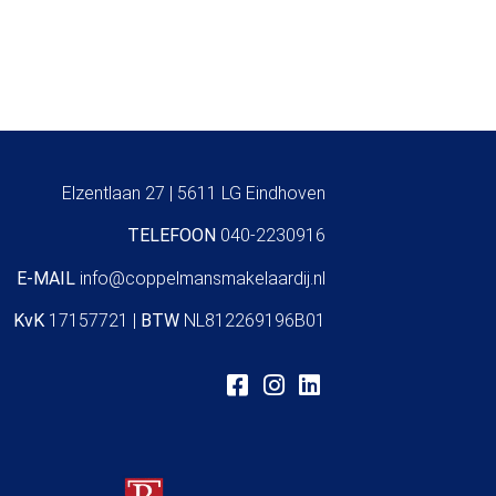
Elzentlaan 27 | 5611 LG Eindhoven
TELEFOON
040-2230916
E-MAIL
info@coppelmansmakelaardij.nl
KvK
17157721 |
BTW
NL812269196B01