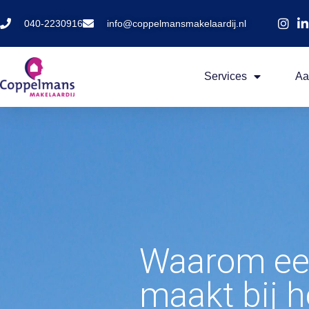
040-2230916
info@coppelmansmakelaardij.nl
Services
Aa
Waarom een
maakt bij 