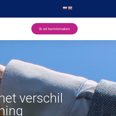
Ik wil kennismaken
et verschil
ning