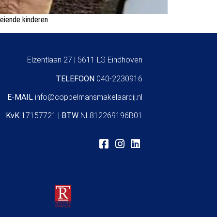
oeiende kinderen
Elzentlaan 27 | 5611 LG Eindhoven
TELEFOON
040-2230916
E-MAIL
info@coppelmansmakelaardij.nl
KvK
17157721 |
BTW
NL812269196B01